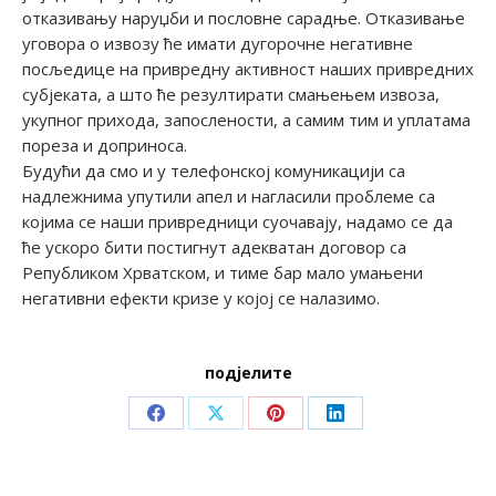
отказивању наруџби и пословне сарадње. Отказивање
уговора о извозу ће имати дугорочне негативне
посљедице на привредну активност наших привредних
субјеката, а што ће резултирати смањењем извоза,
укупног прихода, запослености, а самим тим и уплатама
пореза и доприноса.
Будући да смо и у телефонској комуникацији са
надлежнима упутили апел и нагласили проблеме са
којима се наши привредници суочавају, надамо се да
ће ускоро бити постигнут адекватан договор са
Републиком Хрватском, и тиме бар мало умањени
негативни ефекти кризе у којој се налазимо.
подјелите
Share
Share
Share
Share
on
on
on
on
Facebook
X
Pinterest
LinkedIn