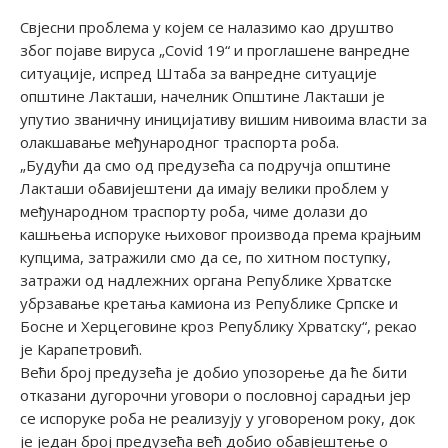
Свјесни проблема у којем се налазимо као друштво
због појаве вируса „Covid 19“ и проглашене ванредне
ситуације, испред Штаба за ванредне ситуације
општине Лакташи, начелник Општине Лакташи је
упутио званичну иницијативу вишим нивоима власти за
олакшавање међународног траспорта роба.
„Будући да смо од предузећа са подручја општине
Лакташи обавијештени да имају велики проблем у
међународном траспорту роба, чиме долази до
кашњења испоруке њиховог производа према крајњим
купцима, затражили смо да се, по хитном поступку,
затражи од надлежних органа Републике Хрватске
убрзавање кретања камиона из Републике Српске и
Босне и Херцеговине кроз Републику Хрватску“, рекао
је Карапетровић.
Већи број предузећа је добио упозорење да ће бити
отказани дугорочни уговори о пословној сарадњи јер
се испоруке роба не реализују у уговореном року, док
је један број предузећа већ добио обавјештење о