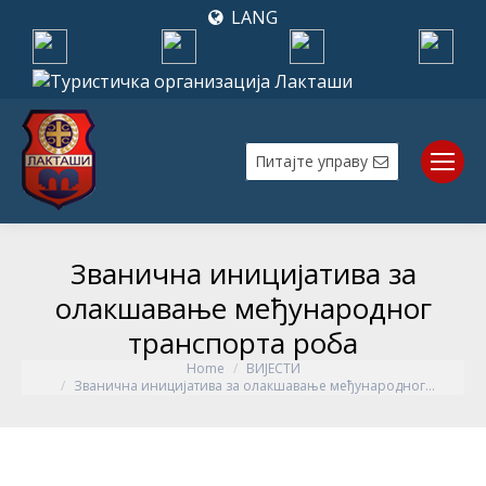
LANG
Питајте управу
Званична иницијатива за
олакшавање међународног
транспорта роба
Home
ВИЈЕСТИ
You are here:
Званична иницијатива за олакшавање међународног…