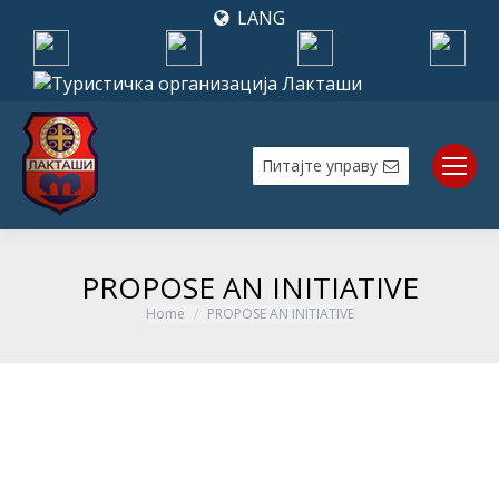
LANG
Питајте управу
PROPOSE AN INITIATIVE
Home
PROPOSE AN INITIATIVE
You are here: