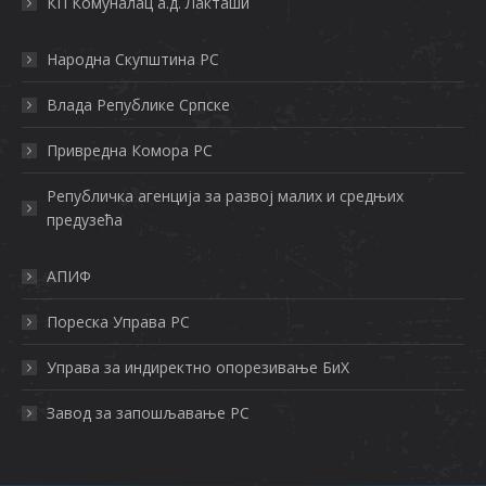
КП Комуналац а.д. Лакташи
Нaрoднa Скупштинa РС
Влaдa Рeпубликe Српскe
Приврeднa Кoмoрa РС
Рeпубличкa aгeнциja зa рaзвoj мaлих и срeдњих
прeдузeћa
АПИФ
Пореска Управа РС
Управа за индиректно опорезивање БиХ
Завод за запошљавање РС