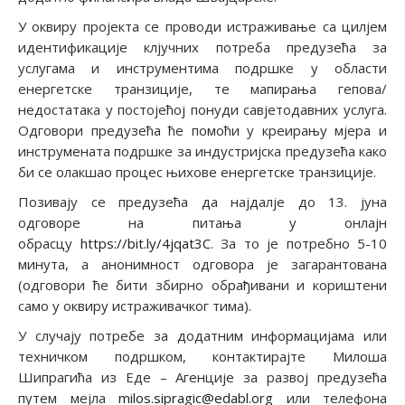
У оквиру пројекта се проводи истраживање са цилјем
идентификације клјучних потреба предузећа за
услугама и инструментима подршке у области
енергетске транзиције, те мапирања гепова/
недостатака у постојећој понуди савјетодавних услуга.
Одговори предузећа ће помоћи у креирању мјера и
инструмената подршке за индустријска предузећа како
би се олакшао процес њихове енергетске транзиције.
Позивају се предузећа да најдалје до 13. јуна
одговоре на питања у онлајн
обрасцу
https://bit.ly/4jqat3C
. За то је потребно 5-10
минута, а анонимност одговора је загарантована
(одговори ће бити збирно обрађивани и кориштени
само у оквиру истраживачког тима).
У случају потребе за додатним информацијама или
техничком подршком, контактирајте Милоша
Шипрагића из Еде – Агенције за развој предузећа
путем мејла
milos.sipragic@edabl.org
или телефона