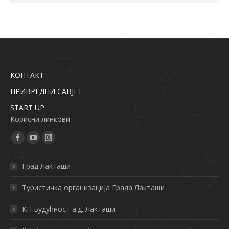
КОНТАКТ
ПРИВРЕДНИ САВЈЕТ
START UP
Кoрисни линкoви
Find us on:
Facebook
YouTube
Instagram
page
page
page
Град Лакташи
opens
opens
opens
in
in
in
Туристичка организација Града Лактaши
new
new
new
КП Будућност а.д. Лакташи
window
window
window