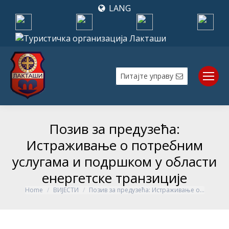
LANG
Питајте управу
Позив за предузећа:
Истраживање о потребним
услугама и подршком у области
енергетске транзиције
Home
ВИЈЕСТИ
Позив за предузећа: Истраживање о…
You are here: