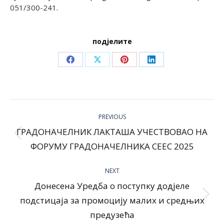
051/300-241.
подјелите
Share
Share
Share
Share
on
on
on
on
Facebook
X
Pinterest
LinkedIn
Post
navigation
PREVIOUS
ГРАДОНАЧЕЛНИК ЛАКТАША УЧЕСТВОВАО НА
Previous
ФОРУМУ ГРАДОНАЧЕЛНИКА CEEC 2025
post:
NEXT
Донесена Уредба о поступку додјеле
Next
подстицаја за промоцију малих и средњих
post:
предузећа