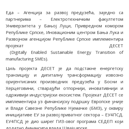
Еда – Агенција за развој предузећа, заједно са
партнерима – Електротехничким факултетом
Универзитета у Бањој Луци, Привредном комором
Републике Српске, Иновационим центром Бања Лука и
Развојном агенцијом Републике Српске имплементира
пројекат ДЕСЕТ
(Digitally Enabled Sustainable Energy Transition of
manufacturing SMEs).
Циљ пројекта ДЕСЕТ је да подстакне енергетску
транзицију и дигиталну трансформацију извозно
оријентисаних производних предузећа у Босни и
Херцеговини, стварајући отпорнији, иновативнији и
одрживији индустријски екосистем. Пројекат ДЕСЕТ се
имплементира уз финансијску подршку Европске уније
и Владе Савезне Републике Нјемачке (БМЗ), у оквиру
иницијативе ЕУ за развој приватног сектора – ЕУ4ПСД.
ЕУ4ПСД је дио ширег ГИЗ-овог програма СЕДЕП који
додатно финансира влада Швајцарске.