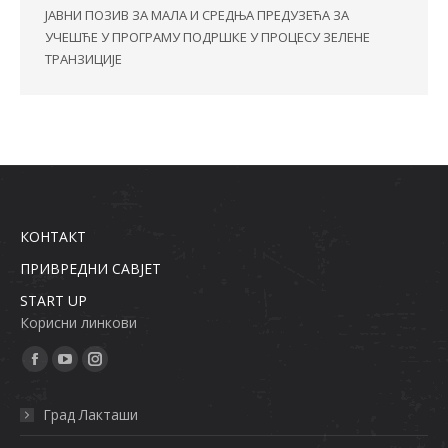
ЈАВНИ ПОЗИВ ЗА МАЛА И СРЕДЊА ПРЕДУЗЕЋА ЗА
УЧЕШЋЕ У ПРОГРАМУ ПОДРШКЕ У ПРОЦЕСУ ЗЕЛЕНЕ
ТРАНЗИЦИЈЕ
КОНТАКТ
ПРИВРЕДНИ САВЈЕТ
START UP
Кoрисни линкoви
Find us on:
Facebook
YouTube
Instagram
page
page
page
Град Лакташи
opens
opens
opens