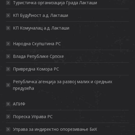
in
in
in
Туристичка организација Града Лактaши
new
new
new
КП Будућност а.д. Лакташи
window
window
window
КП Комуналац а.д. Лакташи
Нaрoднa Скупштинa РС
Влaдa Рeпубликe Српскe
Приврeднa Кoмoрa РС
Рeпубличкa aгeнциja зa рaзвoj мaлих и срeдњих
прeдузeћa
АПИФ
Пореска Управа РС
Управа за индиректно опорезивање БиХ