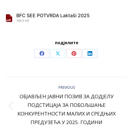
BFC SEE POTVRDA Laktaši 2025
188,9 KB
подјелите
Share
Share
Share
Share
on
on
on
on
Facebook
X
Pinterest
LinkedIn
Post
navigation
PREVIOUS
ОБЈАВЉЕН ЈАВНИ ПОЗИВ ЗА ДОДЈЕЛУ
ПОДСТИЦАЈА ЗА ПОБОЉШАЊЕ
Previous
КОНКУРЕНТНОСТИ МАЛИХ И СРЕДЊИХ
post:
ПРЕДУЗЕЋА У 2025. ГОДИНИ