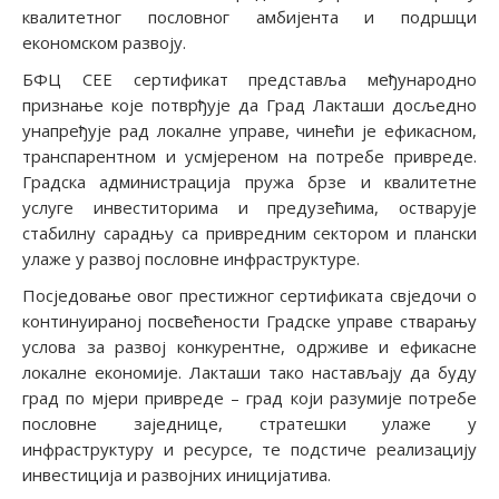
квалитетног пословног амбијента и подршци
економском развоју.
БФЦ СЕЕ сертификат представља међународно
признање које потврђује да Град Лакташи досљедно
унапређује рад локалне управе, чинећи је ефикасном,
транспарентном и усмјереном на потребе привреде.
Градска администрација пружа брзе и квалитетне
услуге инвеститорима и предузећима, остварује
стабилну сарадњу са привредним сектором и плански
улаже у развој пословне инфраструктуре.
Посједовање овог престижног сертификата свједочи о
континуираној посвећености Градске управе стварању
услова за развој конкурентне, одрживе и ефикасне
локалне економије. Лакташи тако настављају да буду
град по мјери привреде – град који разумије потребе
пословне заједнице, стратешки улаже у
инфраструктуру и ресурсе, те подстиче реализацију
инвестиција и развојних иницијатива.