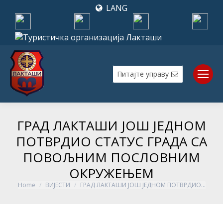
LANG
Питајте управу
ГРАД ЛАКТАШИ ЈОШ ЈЕДНОМ
ПОТВРДИО СТАТУС ГРАДА СА
ПОВОЉНИМ ПОСЛОВНИМ
ОКРУЖЕЊЕМ
Home
ВИЈЕСТИ
ГРАД ЛАКТАШИ ЈОШ ЈЕДНОМ ПОТВРДИО…
You are here: