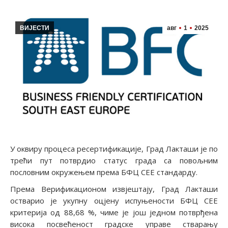
ВИЈЕСТИ
авг
1
2025
У оквиру процеса ресертификације, Град Лакташи је по
трећи пут потврдио статус града са повољним
пословним окружењем према БФЦ СЕЕ стандарду.
Према Верификационом извјештају, Град Лакташи
остварио је укупну оцјену испуњености БФЦ СЕЕ
критерија од 88,68 %, чиме је још једном потврђена
висока посвећеност градске управе стварању