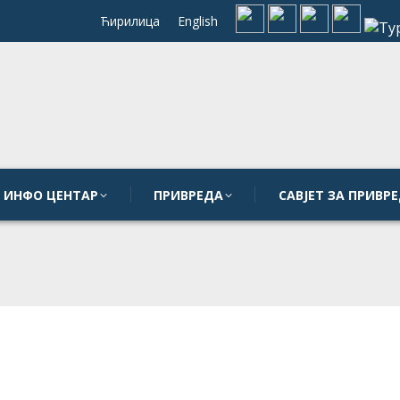
Ћирилица
English
ИНФО ЦЕНТАР
ПРИВРЕДА
САВЈЕТ ЗА ПРИВ
ИНФО ЦЕНТАР
ПРИВРЕДА
САВЈЕТ ЗА ПРИВ