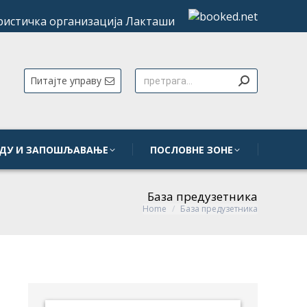
РЕДУ И ЗАПОШЉАВАЊЕ
ПОСЛОВНЕ ЗОНЕ
Питајте управу
РЕДУ И ЗАПОШЉАВАЊЕ
ПОСЛОВНЕ ЗОНЕ
База предузетника
Home
База предузетника
You are here: