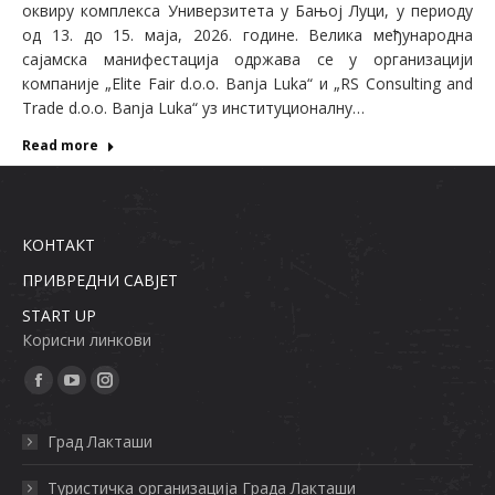
оквиру комплекса Универзитета у Бањој Луци, у периоду
од 13. до 15. маја, 2026. године. Велика међународна
сајамска манифестација одржава се у организацији
компаније „Elite Fair d.o.o. Banja Luka“ и „RS Consulting and
Trade d.o.o. Banja Luka“ уз институционалну…
Read more
КОНТАКТ
ПРИВРЕДНИ САВЈЕТ
START UP
Кoрисни линкoви
Find us on:
Facebook
YouTube
Instagram
page
page
page
Град Лакташи
opens
opens
opens
in
in
in
Туристичка организација Града Лактaши