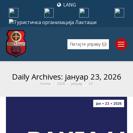
LANG
Питајте управу
Daily Archives:
јануар 23, 2026
Home
2026
јануар
23
You are here:
јан
23
2026