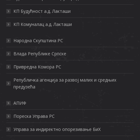
new
new
new
КП Будућност а.д. Лакташи
window
window
window
КП Комуналац а.д. Лакташи
Нaрoднa Скупштинa РС
Влaдa Рeпубликe Српскe
Приврeднa Кoмoрa РС
Рeпубличкa aгeнциja зa рaзвoj мaлих и срeдњих
прeдузeћa
АПИФ
Пореска Управа РС
Управа за индиректно опорезивање БиХ