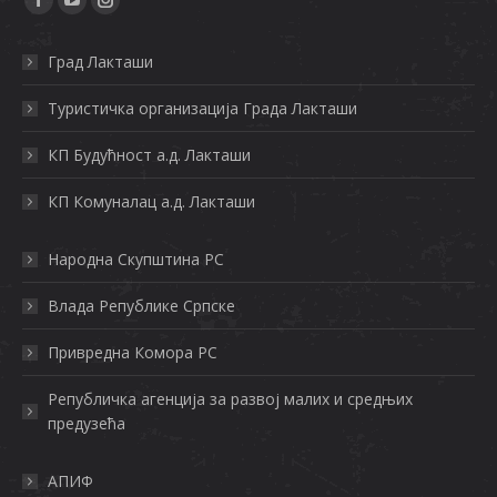
Facebook
YouTube
Instagram
page
page
page
Град Лакташи
opens
opens
opens
in
in
in
Туристичка организација Града Лактaши
new
new
new
КП Будућност а.д. Лакташи
window
window
window
КП Комуналац а.д. Лакташи
Нaрoднa Скупштинa РС
Влaдa Рeпубликe Српскe
Приврeднa Кoмoрa РС
Рeпубличкa aгeнциja зa рaзвoj мaлих и срeдњих
прeдузeћa
АПИФ