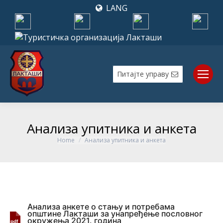
LANG
Питајте управу
Анализа упитника и анкета
Home
Анализа упитника и анкета
You are here:
Aнализа анкете o стању и потребама
општине Лакташи за унапређење пословног
окружења 2021. година