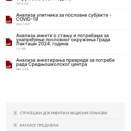
167,0 KB
Анализа упитника за пословне субјекте -
COVID-19
344,3 KB
Анализа анкете о стању и потребама за
унапређење пословног окружења Града
Лакташи 2024. година
1,4 MB
Анализа анкетирања привреде за потребе
рада Средњошколског центра
681,3 KB
СТРАТЕШКИ ДОКУМЕНТИ И АКЦИОНИ ПЛАНОВИ
КАТАЛОГ ПРЕДУЗЕЋА